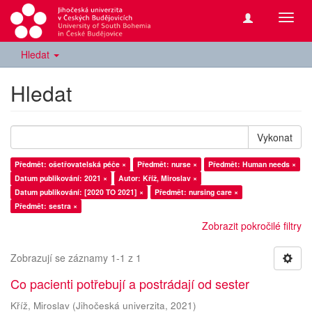
Přepn
navig
Hledat
Hledat
Vykonat
Předmět: ošetřovatelská péče ×
Předmět: nurse ×
Předmět: Human needs ×
Datum publikování: 2021 ×
Autor: Kříž, Miroslav ×
Datum publikování: [2020 TO 2021] ×
Předmět: nursing care ×
Předmět: sestra ×
Zobrazit pokročilé filtry
Zobrazují se záznamy 1-1 z 1
Co pacienti potřebují a postrádají od sester
Kříž, Miroslav
(
Jihočeská univerzita
,
2021
)