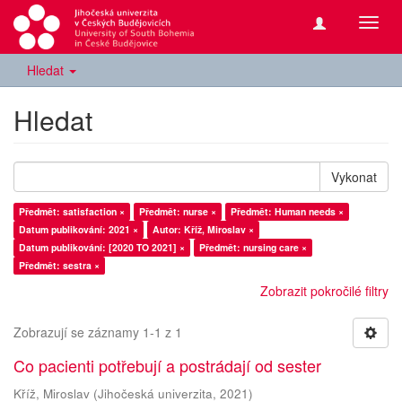
Přepn
navig
Hledat
Hledat
Vykonat
Předmět: satisfaction ×
Předmět: nurse ×
Předmět: Human needs ×
Datum publikování: 2021 ×
Autor: Kříž, Miroslav ×
Datum publikování: [2020 TO 2021] ×
Předmět: nursing care ×
Předmět: sestra ×
Zobrazit pokročilé filtry
Zobrazují se záznamy 1-1 z 1
Co pacienti potřebují a postrádají od sester
Kříž, Miroslav
(
Jihočeská univerzita
,
2021
)