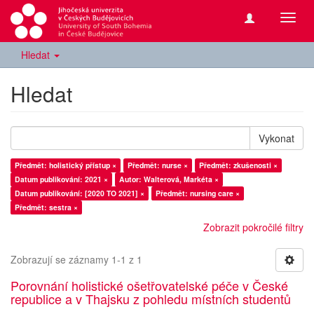
Přepn
navig
Hledat
Hledat
Vykonat
Předmět: holistický přístup ×
Předmět: nurse ×
Předmět: zkušenosti ×
Datum publikování: 2021 ×
Autor: Walterová, Markéta ×
Datum publikování: [2020 TO 2021] ×
Předmět: nursing care ×
Předmět: sestra ×
Zobrazit pokročilé filtry
Zobrazují se záznamy 1-1 z 1
Porovnání holistické ošetřovatelské péče v České
republice a v Thajsku z pohledu místních studentů