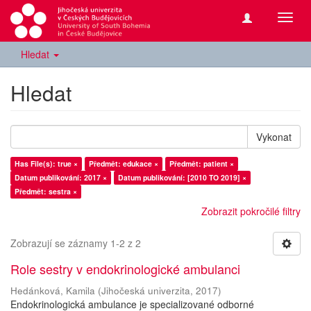
Přepn
navig
Hledat
Hledat
Vykonat
Has File(s): true ×
Předmět: edukace ×
Předmět: patient ×
Datum publikování: 2017 ×
Datum publikování: [2010 TO 2019] ×
Předmět: sestra ×
Zobrazit pokročilé filtry
Zobrazují se záznamy 1-2 z 2
Role sestry v endokrinologické ambulanci
Hedánková, Kamila
(
Jihočeská univerzita
,
2017
)
Endokrinologická ambulance je specializované odborné