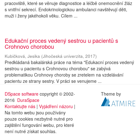
pracoviště, které se věnuje diagnostice a léčbě onemocnění žláz
s vnitřní sekrecí. Endokrinologickou ambulanci navštěvují děti,
muži i ženy jakéhokoli věku. Cílem ...
Edukační proces vedený sestrou u pacientů s
Crohnovo chorobou
Kubičková, Jesika
(
Jihočeská univerzita
,
2017
)
Predkládaná bakalárská práce na téma "Edukacní proces vedený
sestrou u pacientu s Crohnovou chorobou" se zabývá
problematikou Crohnovy choroby se zretelem na vzdelávání
pacientu ze strany sestry. V práci se venujeme ...
DSpace software
copyright © 2002-
Theme by
2016
DuraSpace
Kontaktujte nás
|
Vyjádření názoru
|
Na tomto webu jsou používány
pouze cookies nezbytně nutné pro
zajištění fungování webu, pro které
není nutné získat souhlas.