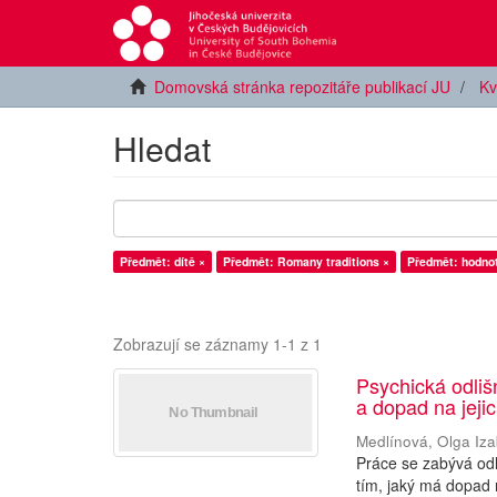
Domovská stránka repozitáře publikací JU
Kv
Hledat
Předmět: dítě ×
Předmět: Romany traditions ×
Předmět: hodno
Zobrazují se záznamy 1-1 z 1
Psychická odliš
a dopad na jeji
Medlínová, Olga Iza
Práce se zabývá odli
tím, jaký má dopad 