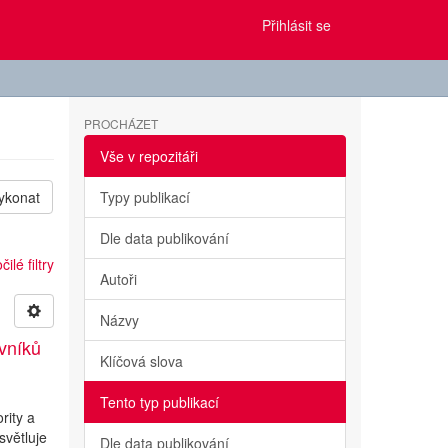
Přihlásit se
PROCHÁZET
Vše v repozitáři
ykonat
Typy publikací
Dle data publikování
ilé filtry
Autoři
Názvy
evníků
Klíčová slova
Tento typ publikací
rity a
světluje
Dle data publikování