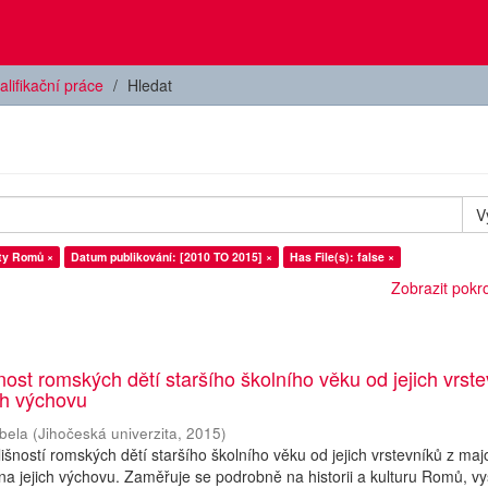
alifikační práce
Hledat
V
ty Romů ×
Datum publikování: [2010 TO 2015] ×
Has File(s): false ×
Zobrazit pokroč
nost romských dětí staršího školního věku od jejich vrst
ch výchovu
bela
(
Jihočeská univerzita
,
2015
)
šností romských dětí staršího školního věku od jejich vrstevníků z majo
na jejich výchovu. Zaměřuje se podrobně na historii a kulturu Romů, vy