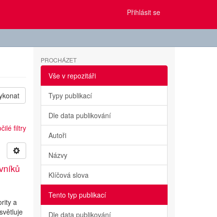
Přihlásit se
PROCHÁZET
Vše v repozitáři
ykonat
Typy publikací
Dle data publikování
ilé filtry
Autoři
Názvy
evníků
Klíčová slova
Tento typ publikací
rity a
světluje
Dle data publikování