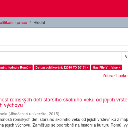
alifikační práce
Hledat
V
dmět: hodnoty Romů ×
Datum publikování: [2010 TO 2015] ×
Has File(s): false ×
Zobrazit pokroč
nost romských dětí staršího školního věku od jejich vrst
ch výchovu
bela
(
Jihočeská univerzita
,
2015
)
šností romských dětí staršího školního věku od jejich vrstevníků z majo
na jejich výchovu. Zaměřuje se podrobně na historii a kulturu Romů, vy