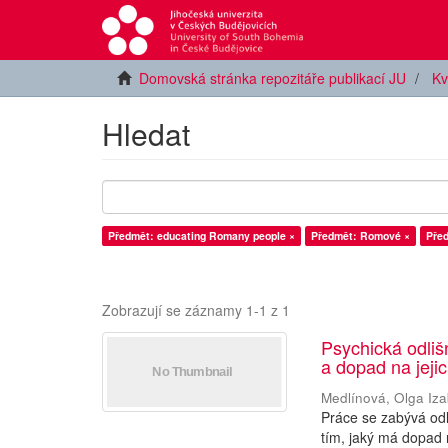
Domovská stránka repozitáře publikací JU
Kv
Hledat
Předmět: educating Romany people ×
Předmět: Romové ×
Pře
Zobrazují se záznamy 1-1 z 1
Psychická odliš
a dopad na jeji
Medlínová, Olga Iza
Práce se zabývá odli
tím, jaký má dopad 