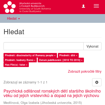
Přepn
navig
Hledat
Hledat
Vykonat
Předmět: dissimalarity of Romany people ×
Předmět: dítě ×
Předmět: hodnoty Romů ×
Datum publikování: [2010 TO 2015] ×
Has File(s): false ×
Zobrazit pokročilé filtry
Zobrazují se záznamy 1-1 z 1
Psychická odlišnost romských dětí staršího školního
věku od jejich vrstevníků a dopad na jejich výchovu
Medlínová, Olga Izabela
(
Jihočeská univerzita
,
2015
)