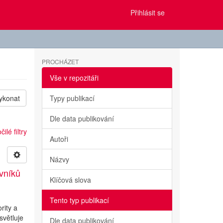
Přihlásit se
PROCHÁZET
Vše v repozitáři
ykonat
Typy publikací
Dle data publikování
ilé filtry
Autoři
Názvy
evníků
Klíčová slova
Tento typ publikací
rity a
světluje
Dle data publikování