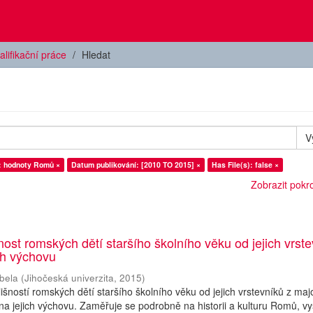
alifikační práce
Hledat
V
: hodnoty Romů ×
Datum publikování: [2010 TO 2015] ×
Has File(s): false ×
Zobrazit pokroč
nost romských dětí staršího školního věku od jejich vrst
ch výchovu
bela
(
Jihočeská univerzita
,
2015
)
šností romských dětí staršího školního věku od jejich vrstevníků z majo
na jejich výchovu. Zaměřuje se podrobně na historii a kulturu Romů, vy