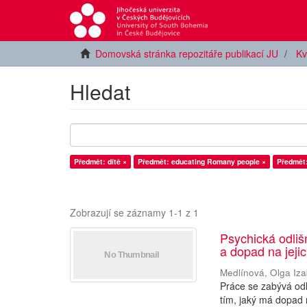
Domovská stránka repozitáře publikací JU
Kv
Hledat
Předmět: dítě ×
Předmět: educating Romany people ×
Předmět
Zobrazují se záznamy 1-1 z 1
Psychická odliš
a dopad na jeji
Medlínová, Olga Iza
Práce se zabývá odli
tím, jaký má dopad 