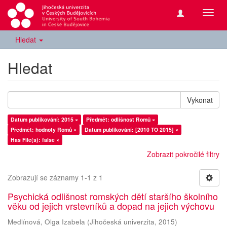
Přepn
navig
Hledat
Hledat
Vykonat
Datum publikování: 2015 ×
Předmět: odlišnost Romů ×
Předmět: hodnoty Romů ×
Datum publikování: [2010 TO 2015] ×
Has File(s): false ×
Zobrazit pokročilé filtry
Zobrazují se záznamy 1-1 z 1
Psychická odlišnost romských dětí staršího školního
věku od jejich vrstevníků a dopad na jejich výchovu
Medlínová, Olga Izabela
(
Jihočeská univerzita
,
2015
)