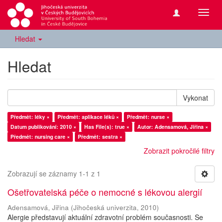
Přepn
navig
Hledat
Hledat
Vykonat
Předmět: léky ×
Předmět: aplikace léků ×
Předmět: nurse ×
Datum publikování: 2010 ×
Has File(s): true ×
Autor: Adensamová, Jiřina ×
Předmět: nursing care ×
Předmět: sestra ×
Zobrazit pokročilé filtry
Zobrazují se záznamy 1-1 z 1
Ošetřovatelská péče o nemocné s lékovou alergií
Adensamová, Jiřina
(
Jihočeská univerzita
,
2010
)
Alergie představují aktuální zdravotní problém současnosti. Se