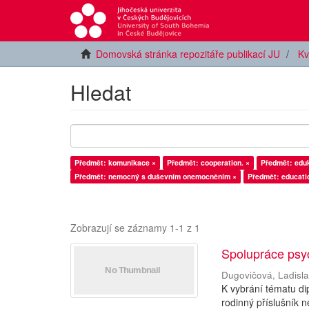
Domovská stránka repozitáře publikací JU
Kv
Hledat
Předmět: komunikace ×
Předmět: cooperation. ×
Předmět: edu
Předmět: nemocný s duševním onemocněním ×
Předmět: educati
Zobrazují se záznamy 1-1 z 1
Spolupráce psy
Dugovičová, Ladisl
K vybrání tématu di
rodinný příslušní