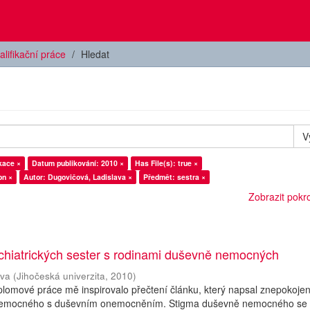
alifikační práce
Hledat
V
kace ×
Datum publikování: 2010 ×
Has File(s): true ×
on ×
Autor: Dugovičová, Ladislava ×
Předmět: sestra ×
Zobrazit pokroč
chiatrických sester s rodinami duševně nemocných
ava
(
Jihočeská univerzita
,
2010
)
plomové práce mě inspirovalo přečtení článku, který napsal znepokoje
k nemocného s duševním onemocněním. Stigma duševně nemocného se 