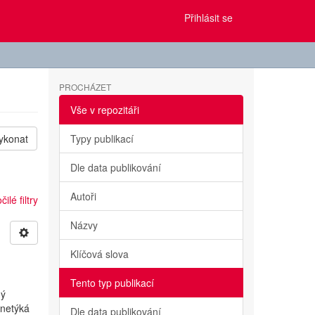
Přihlásit se
PROCHÁZET
Vše v repozitáři
ykonat
Typy publikací
Dle data publikování
Autoři
ilé filtry
Názvy
Klíčová slova
Tento typ publikací
ný
netýká
Dle data publikování