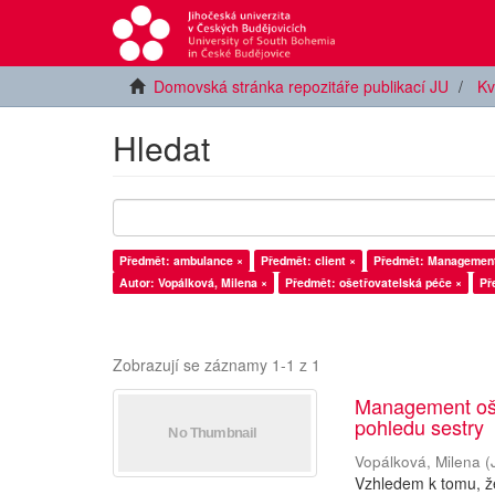
Domovská stránka repozitáře publikací JU
Kv
Hledat
Předmět: ambulance ×
Předmět: client ×
Předmět: Management 
Autor: Vopálková, Milena ×
Předmět: ošetřovatelská péče ×
Př
Zobrazují se záznamy 1-1 z 1
Management oše
pohledu sestry
Vopálková, Milena
(
Vzhledem k tomu, že