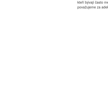
kteří bývají často m
považujeme za adekv