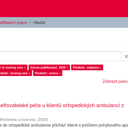
alifikační práce
Hledat
V
of nursing care ×
Datum publikování: 2020 ×
Předmět: edukace ×
edmět: nursing care ×
Předmět: sestra ×
Zobrazit pokroč
třovatelské péče u klientů ortopedických ambulancí z
Jihočeská univerzita
,
2020
)
 do ortopedické ambulance přichází klienti s potížemi pohybového apa