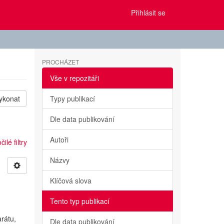
Přihlásit se
PROCHÁZET
Vše v repozitáři
ykonat
Typy publikací
Dle data publikování
Autoři
ilé filtry
Názvy
Klíčová slova
Tento typ publikací
rátu,
Dle data publikování