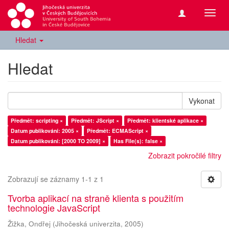
Přepn
navig
Hledat
Hledat
Vykonat
Předmět: scripting ×
Předmět: JScript ×
Předmět: klientské aplikace ×
Datum publikování: 2005 ×
Předmět: ECMAScript ×
Datum publikování: [2000 TO 2009] ×
Has File(s): false ×
Zobrazit pokročilé filtry
Zobrazují se záznamy 1-1 z 1
Tvorba aplikací na straně klienta s použitím
technologie JavaScript
Žižka, Ondřej
(
Jihočeská univerzita
,
2005
)