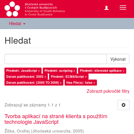
Přepn
navig
Hledat
Hledat
Vykonat
Předmět: JavaScript ×
Předmět: scripting ×
Předmět: klientské aplikace ×
Datum publikování: 2005 ×
Předmět: ECMAScript ×
Datum publikování: [2000 TO 2009] ×
Has File(s): false ×
Zobrazit pokročilé filtry
Zobrazují se záznamy 1-1 z 1
Tvorba aplikací na straně klienta s použitím
technologie JavaScript
Žižka, Ondřej
(
Jihočeská univerzita
,
2005
)