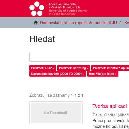
Domovská stránka repozitáře publikací JU
Kv
Hledat
Předmět: OOP ×
Předmět: scripting ×
Předmět: klientské aplik
Datum publikování: [2000 TO 2009] ×
Has File(s): false ×
Zobrazují se záznamy 1-1 z 1
Tvorba aplikací 
Žižka, Ondřej
(
Jihoč
Práce představuje t
možné ho použít nej