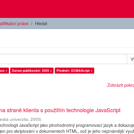
alifikační práce
Hledat
V
ace ×
Datum publikování: 2005 ×
Předmět: ECMAScript ×
Zobrazit pokroč
na straně klienta s použitím technologie JavaScript
eská univerzita
,
2005
)
echnologii JavaScript jako plnohodnotný programovací jazyk a dokazuje
en pro skriptování v dokumentech HTML, což je jeho nejznámější využit