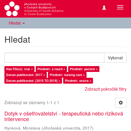
Přepn
navig
Hledat
Hledat
Vykonat
Has File(s): true ×
Předmět: a touch ×
Předmět: pacient ×
Datum publikování: 2017 ×
Předmět: nursing care ×
Datum publikování: [2010 TO 2019] ×
Předmět: sestra ×
Zobrazit pokročilé filtry
Zobrazují se záznamy 1-1 z 1
Dotyk v ošetřovatelství - terapeutická nebo riziková
intervence
Hynková, Miroslava
(
Jihočeská univerzita
,
2017
)