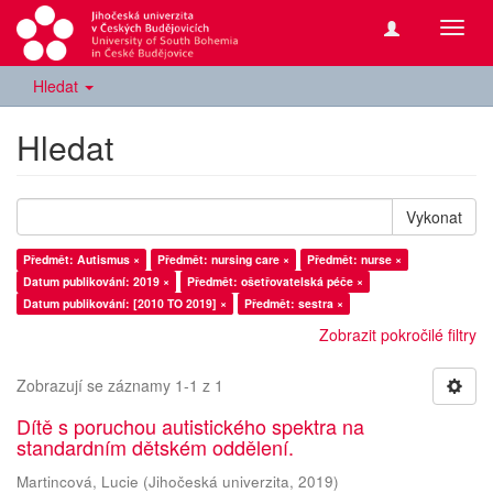
Přepn
navig
Hledat
Hledat
Vykonat
Předmět: Autismus ×
Předmět: nursing care ×
Předmět: nurse ×
Datum publikování: 2019 ×
Předmět: ošetřovatelská péče ×
Datum publikování: [2010 TO 2019] ×
Předmět: sestra ×
Zobrazit pokročilé filtry
Zobrazují se záznamy 1-1 z 1
Dítě s poruchou autistického spektra na
standardním dětském oddělení.
Martincová, Lucie
(
Jihočeská univerzita
,
2019
)