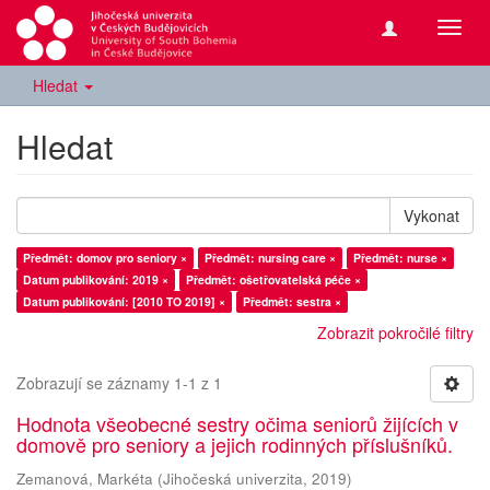
Přepn
navig
Hledat
Hledat
Vykonat
Předmět: domov pro seniory ×
Předmět: nursing care ×
Předmět: nurse ×
Datum publikování: 2019 ×
Předmět: ošetřovatelská péče ×
Datum publikování: [2010 TO 2019] ×
Předmět: sestra ×
Zobrazit pokročilé filtry
Zobrazují se záznamy 1-1 z 1
Hodnota všeobecné sestry očima seniorů žijících v
domově pro seniory a jejich rodinných příslušníků.
Zemanová, Markéta
(
Jihočeská univerzita
,
2019
)