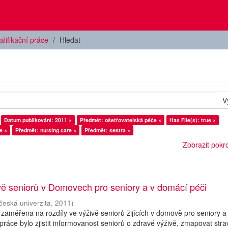
alifikační práce
Hledat
V
Datum publikování: 2011 ×
Předmět: ošetřovatelská péče ×
Has File(s): true ×
e ×
Předmět: nursing care ×
Předmět: sestra ×
Zobrazit pokroč
vě seniorů v Domovech pro seniory a v domácí péči
česká univerzita
,
2011
)
 zaměřena na rozdíly ve výživě seniorů žijících v domově pro seniory a
práce bylo zjistit informovanost seniorů o zdravé výživě, zmapovat str