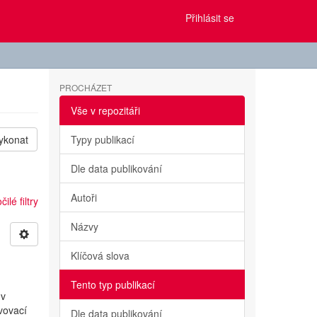
Přihlásit se
PROCHÁZET
Vše v repozitáři
ykonat
Typy publikací
Dle data publikování
Autoři
ilé filtry
Názvy
Klíčová slova
Tento typ publikací
 v
avovací
Dle data publikování