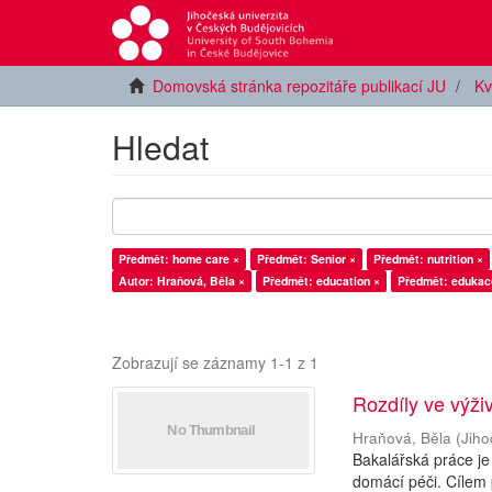
Domovská stránka repozitáře publikací JU
Kv
Hledat
Předmět: home care ×
Předmět: Senior ×
Předmět: nutrition ×
Autor: Hraňová, Běla ×
Předmět: education ×
Předmět: edukac
Zobrazují se záznamy 1-1 z 1
Rozdíly ve výži
Hraňová, Běla
(
Jiho
Bakalářská práce je
domácí péči. Cílem 