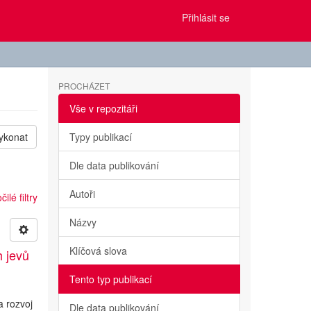
Přihlásit se
PROCHÁZET
Vše v repozitáři
ykonat
Typy publikací
Dle data publikování
Autoři
ilé filtry
Názvy
Klíčová slova
h jevů
Tento typ publikací
a rozvoj
Dle data publikování