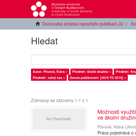
Domovská stránka repozitáře publikací JU
Kv
Hledat
Autor: Plívová, Klára ×
Předmět: školní družina ×
Předmět: Key
Předmět: volný čas ×
Datum publikování: [2010 TO 2019] ×
Zobrazují se záznamy 1-1 z 1
Možnosti využití
ve školní druži
Plívová, Klára
(
Jiho
Práce pojednává o v