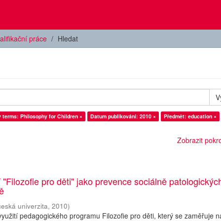
alifikační práce
Hledat
V
 terms: Philosophy for Children ×
Datum publikování: 2010 ×
Předmět: education ×
Zobrazit pokroč
 "Filozofie pro děti" jako prevence sociálně patologickýc
ně
česká univerzita
,
2010
)
yužití pedagogického programu Filozofie pro děti, který se zaměřuje n