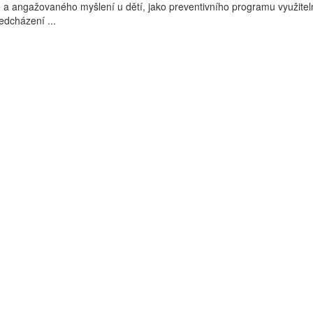
ho a angažovaného myšlení u dětí, jako preventivního programu využite
ředcházení ...