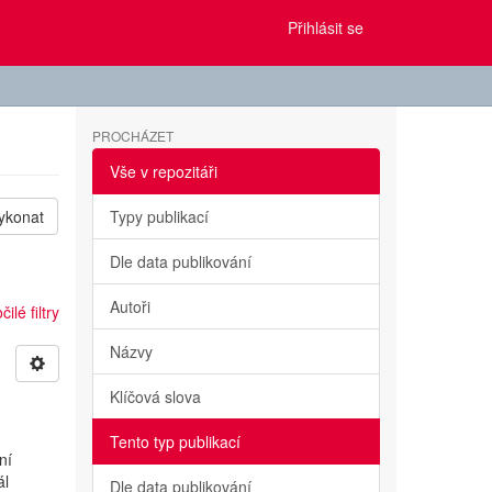
Přihlásit se
PROCHÁZET
Vše v repozitáři
ykonat
Typy publikací
Dle data publikování
Autoři
ilé filtry
Názvy
Klíčová slova
Tento typ publikací
ní
ál
Dle data publikování