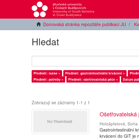
Domovská stránka repozitáře publikací JU
Kv
Hledat
Předmět: nurse ×
Předmět: gastrointestinální krvácení ×
Předm
Předmět: potřeby ×
Předmět: ošetřovatelská péče ×
Datum pub
Zobrazují se záznamy 1-1 z 1
Ošetřovatelská
Holzäpfelová, Soňa
Gastrointestinální 
krvácení do GIT je 