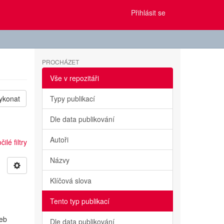
Přihlásit se
PROCHÁZET
Vše v repozitáři
ykonat
Typy publikací
Dle data publikování
Autoři
ilé filtry
Názvy
Klíčová slova
Tento typ publikací
žeb
Dle data publikování