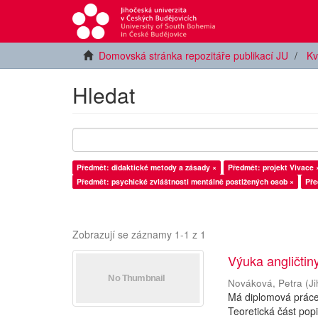
Domovská stránka repozitáře publikací JU
Kv
Hledat
Předmět: didaktické metody a zásady ×
Předmět: projekt Vivace 
Předmět: psychické zvláštnosti mentálně postižených osob ×
Pře
Zobrazují se záznamy 1-1 z 1
Výuka angličtin
Nováková, Petra
(
J
Má diplomová práce 
Teoretická část pop