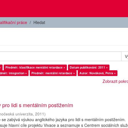
alifikační práce
Hledat
V
×
Předmět: klasifikace mentální retardace ×
Datum publikování: 2011 ×
dmět: integration ×
Předmět: mentální retardace ×
Autor: Nováková, Petra ×
Zobrazit pokroč
y pro lidi s mentálním postižením
ihočeská univerzita
,
2011
)
se zabývá výukou anglického jazyka pro lidi s mentálním postižením.
isuje hlavní cíle projektu Vivace a seznamuje s Centrem sociálních slu