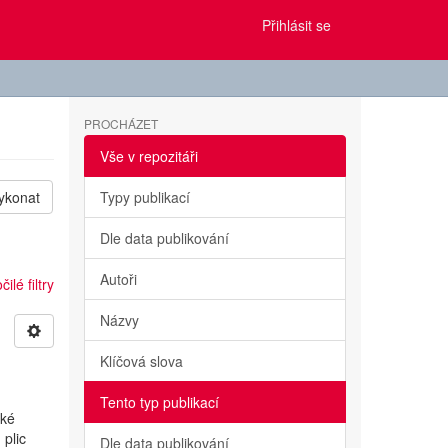
Přihlásit se
PROCHÁZET
Vše v repozitáři
ykonat
Typy publikací
Dle data publikování
Autoři
ilé filtry
Názvy
Klíčová slova
Tento typ publikací
ské
 plic
Dle data publikování