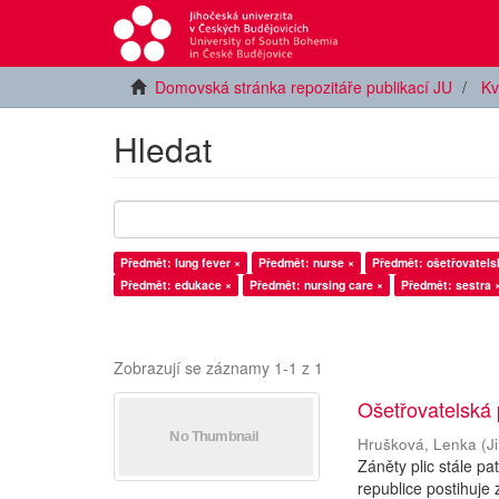
Domovská stránka repozitáře publikací JU
Kv
Hledat
Předmět: lung fever ×
Předmět: nurse ×
Předmět: ošetřovatels
Předmět: edukace ×
Předmět: nursing care ×
Předmět: sestra 
Zobrazují se záznamy 1-1 z 1
Ošetřovatelská 
Hrušková, Lenka
(
J
Záněty plic stále p
republice postihuje 