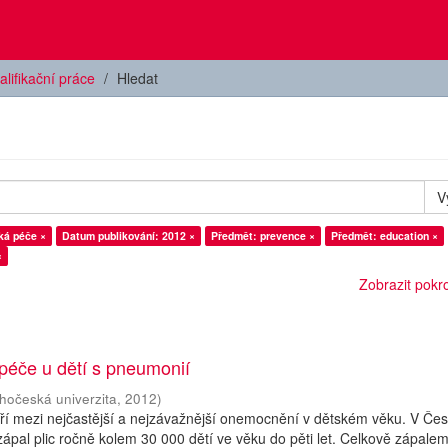
alifikační práce
Hledat
V
ká péče ×
Datum publikování: 2012 ×
Předmět: prevence ×
Předmět: education ×
×
Zobrazit pokroč
péče u dětí s pneumonií
ihočeská univerzita
,
2012
)
atří mezi nejčastější a nejzávažnější onemocnění v dětském věku. V Če
zápal plic ročně kolem 30 000 dětí ve věku do pěti let. Celkově zápalem