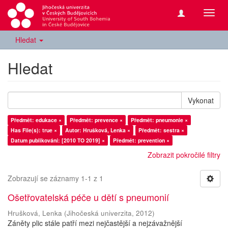
Přepn
navig
Hledat
Hledat
Vykonat
Předmět: edukace ×
Předmět: prevence ×
Předmět: pneumonie ×
Has File(s): true ×
Autor: Hrušková, Lenka ×
Předmět: sestra ×
Datum publikování: [2010 TO 2019] ×
Předmět: prevention ×
Zobrazit pokročilé filtry
Zobrazují se záznamy 1-1 z 1
Ošetřovatelská péče u dětí s pneumonií
Hrušková, Lenka
(
Jihočeská univerzita
,
2012
)
Záněty plic stále patří mezi nejčastější a nejzávažnější