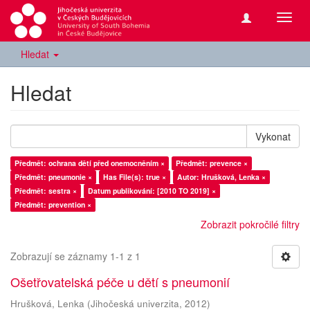
Přepn
navig
Hledat
Hledat
Vykonat
Předmět: ochrana dětí před onemocněním ×
Předmět: prevence ×
Předmět: pneumonie ×
Has File(s): true ×
Autor: Hrušková, Lenka ×
Předmět: sestra ×
Datum publikování: [2010 TO 2019] ×
Předmět: prevention ×
Zobrazit pokročilé filtry
Zobrazují se záznamy 1-1 z 1
Ošetřovatelská péče u dětí s pneumonií
Hrušková, Lenka
(
Jihočeská univerzita
,
2012
)