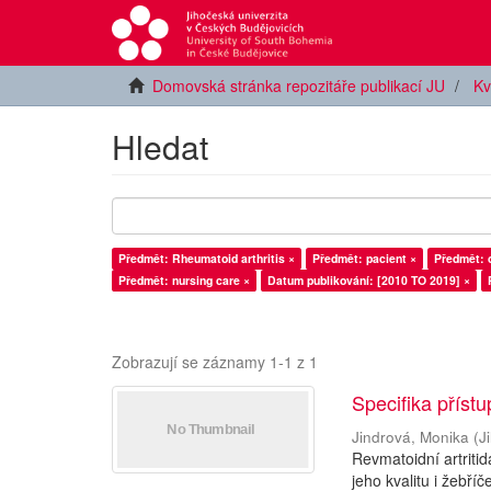
Domovská stránka repozitáře publikací JU
Kv
Hledat
Předmět: Rheumatoid arthritis ×
Předmět: pacient ×
Předmět: 
Předmět: nursing care ×
Datum publikování: [2010 TO 2019] ×
Zobrazují se záznamy 1-1 z 1
Specifika příst
Jindrová, Monika
(
J
Revmatoidní artriti
jeho kvalitu i žebř