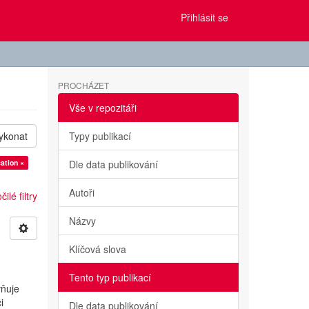
Přihlásit se
PROCHÁZET
Vše v repozitáři
ykonat
Typy publikací
ation ×
Dle data publikování
Autoři
ilé filtry
Názvy
Klíčová slova
Tento typ publikací
vňuje
i
Dle data publikování