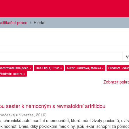
alifikační práce
Hledat
V
ošetřovatelská péče ×
Has File(s): true ×
Autor: Jindrová, Monika ×
Předmět: educ
Předmět: sestra ×
Zobrazit pokroč
upu sester k nemocným s revmatoidní artritidou
ihočeská univerzita
,
2016
)
da, chronické autoimunitní onemocnění, které mění životy pacientů, ovli
íček hodnot. Dnes, díky pokrokům medicíny, jsou lékaři schopni za pomoc