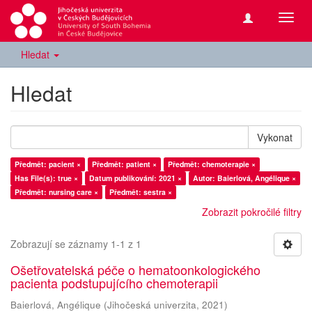
Přepn
navig
Hledat
Hledat
Vykonat
Předmět: pacient ×
Předmět: patient ×
Předmět: chemoterapie ×
Has File(s): true ×
Datum publikování: 2021 ×
Autor: Baierlová, Angélique ×
Předmět: nursing care ×
Předmět: sestra ×
Zobrazit pokročilé filtry
Zobrazují se záznamy 1-1 z 1
Ošetřovatelská péče o hematoonkologického
pacienta podstupujícího chemoterapii
Baierlová, Angélique
(
Jihočeská univerzita
,
2021
)