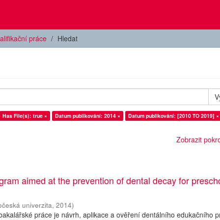
alifikační práce
Hledat
V
Has File(s): true ×
Datum publikování: 2014 ×
Datum publikování: [2010 TO 2019] ×
Zobrazit pokroč
gram aimed at the prevention of dental decay for presch
očeská univerzita
,
2014
)
bakalářské práce je návrh, aplikace a ověření dentálního edukačního 