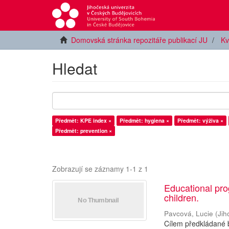
Domovská stránka repozitáře publikací JU
Kv
Hledat
Předmět: KPE index ×
Předmět: hygiena ×
Předmět: výživa ×
Předmět: prevention ×
Zobrazují se záznamy 1-1 z 1
Educational pro
children.
Pavcová, Lucie
(
Jih
Cílem předkládané 