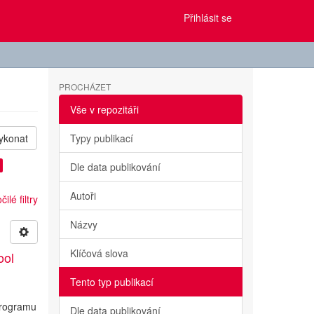
Přihlásit se
PROCHÁZET
Vše v repozitáři
ykonat
Typy publikací
Dle data publikování
Autoři
ilé filtry
Názvy
Klíčová slova
ool
Tento typ publikací
programu
Dle data publikování