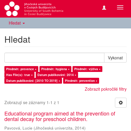
Přepn
navig
Hledat
Hledat
Vykonat
Předmět: prevence ×
Předmět: hygiena ×
Předmět: výživa ×
Has File(s): true ×
Datum publikování: 2014 ×
Datum publikování: [2010 TO 2019] ×
Předmět: prevention ×
Zobrazit pokročilé filtry
Zobrazují se záznamy 1-1 z 1
Educational program aimed at the prevention of
dental decay for preschool children.
Pavcová, Lucie
(
Jihočeská univerzita
,
2014
)