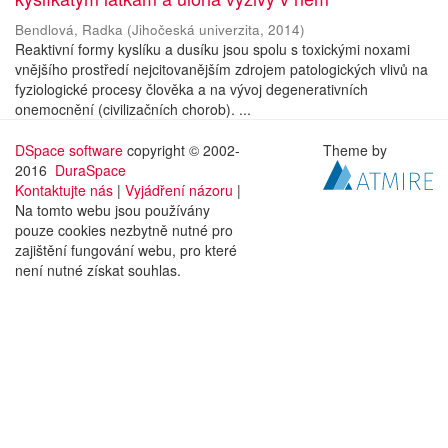
Bendlová, Radka
(
Jihočeská univerzita
,
2014
)
Reaktivní formy kyslíku a dusíku jsou spolu s toxickými noxami
vnějšího prostředí nejcitovanějším zdrojem patologických vlivů na
fyziologické procesy člověka a na vývoj degenerativních
onemocnění (civilizačních chorob). ...
DSpace software
copyright © 2002-
Theme by
2016
DuraSpace
Kontaktujte nás
|
Vyjádření názoru
|
Na tomto webu jsou používány
pouze cookies nezbytně nutné pro
zajištění fungování webu, pro které
není nutné získat souhlas.