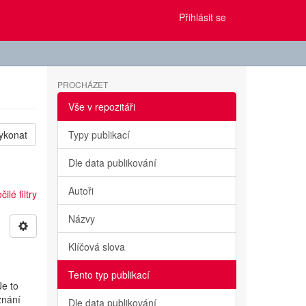
Přihlásit se
PROCHÁZET
Vše v repozitáři
ykonat
Typy publikací
Dle data publikování
Autoři
ilé filtry
Názvy
Klíčová slova
Tento typ publikací
Je to
znání
Dle data publikování