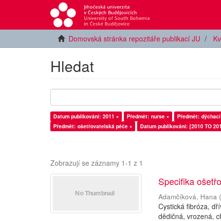
Domovská stránka repozitáře publikací JU
Kv
Hledat
Datum publikování: 2011 ×
Předmět: nurse ×
Předmět: dýchací 
Předmět: ošetřovatelská péče ×
Datum publikování: [2010 TO 201
Zobrazují se záznamy 1-1 z 1
Specifika ošetřo
Adamčíková, Hana
Cystická fibróza, d
dědičná, vrozená, c