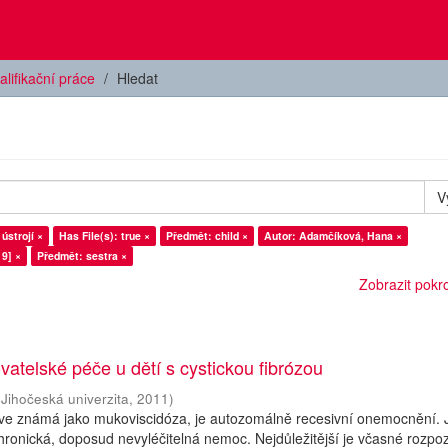
alifikační práce
Hledat
V
ústrojí ×
Has File(s): true ×
Předmět: child ×
Autor: Adamčíková, Hana ×
9] ×
Předmět: sestra ×
Zobrazit pokroč
vatelské péče u dětí s cystickou fibrózou
(
Jihočeská univerzita
,
2011
)
říve známá jako mukoviscidóza, je autozomálně recesivní onemocnění. 
hronická, doposud nevyléčitelná nemoc. Nejdůležitější je včasné rozpo