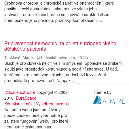
Crohnova choroba je chronické zánětlivé onemocnění, které
postihuje celý gastrointestinální trakt ve všech jeho
vrstvách.Teoretická část práce se zabývá charakteristikou
onemocnění, jeho příčinou, příznaky, komplikacemi, ...
Připravenost nemocnic na přijetí surdopedického
dětského pacienta
Tenklová, Monika
(
Jihočeská univerzita
,
2014
)
Sluch je pro člověka nejcitlivějším smyslem. Společně se zrakem
slouží jako prostředek komunikace a sociální interakce. U dětí,
které mají vrozenou vadu sluchu, nedochází k vytvoření
předpokladů pro rozvoj řeči. Naopak ...
DSpace software
copyright © 2002-
Theme by
2016
DuraSpace
Kontaktujte nás
|
Vyjádření názoru
|
Na tomto webu jsou používány
pouze cookies nezbytně nutné pro
zajištění fungování webu, pro které
není nutné získat souhlas.