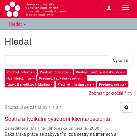
Přepn
navig
Hledat
Hledat
Vykonat
Předmět: interna ×
Předmět: chirurgie ×
Předmět: ošetřovatelská péče ×
Has File(s): true ×
Předmět: fyzikální vyšetření ×
Autor: Benediktová, Martina ×
Předmět: nursing care ×
Předmět: sestra ×
Zobrazit pokročilé filtry
Zobrazují se záznamy 1-1 z 1
Sestra a fyzikální vyšetření klienta/pacienta
Benediktová, Martina
(
Jihočeská univerzita
,
2008
)
Bakalářská práce se zabývá tím, zda sestry na interních a