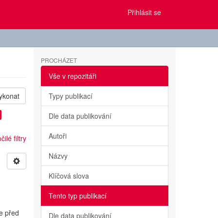
Přihlásit se
PROCHÁZET
Vše v repozitáři
ykonat
Typy publikací
Dle data publikování
Autoři
ilé filtry
Názvy
Klíčová slova
Tento typ publikací
e před
Dle data publikování