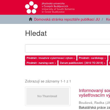
Domovská stránka repozitáře publikací JU
Kv
Hledat
Předmět: invazivní vyšetřovací výkon ×
Předmět: cardiology ×
Předmět: nursing care ×
Datum publikování: [2010 TO 2019] ×
Zobrazují se záznamy 1-1 z 1
Informovaný sou
vyšetřovacím vý
Boušová, Radka
(
Ji
Bakalářská práce z