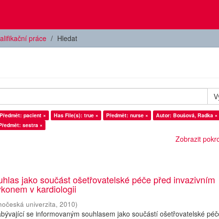
alifikační práce
Hledat
V
Předmět: pacient ×
Has File(s): true ×
Předmět: nurse ×
Autor: Boušová, Radka ×
Předmět: sestra ×
Zobrazit pokroč
hlas jako součást ošetřovatelské péče před invazivním
konem v kardiologii
hočeská univerzita
,
2010
)
abývající se informovaným souhlasem jako součástí ošetřovatelské péč