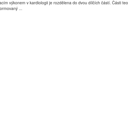
cím výkonem v kardiologii je rozdělena do dvou dílčích částí. Části teo
formovaný ...