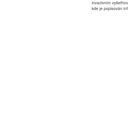
invazivním vyšetřova
kde je popisován in