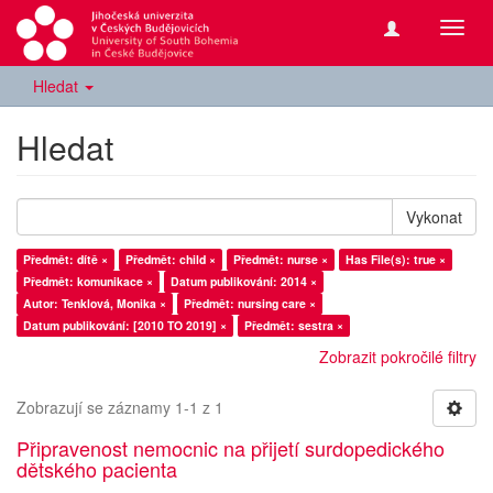
Přepn
navig
Hledat
Hledat
Vykonat
Předmět: dítě ×
Předmět: child ×
Předmět: nurse ×
Has File(s): true ×
Předmět: komunikace ×
Datum publikování: 2014 ×
Autor: Tenklová, Monika ×
Předmět: nursing care ×
Datum publikování: [2010 TO 2019] ×
Předmět: sestra ×
Zobrazit pokročilé filtry
Zobrazují se záznamy 1-1 z 1
Připravenost nemocnic na přijetí surdopedického
dětského pacienta