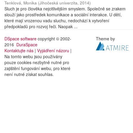
Tenklová, Monika
(
Jihočeská univerzita
,
2014
)
Sluch je pro člověka nejcitlivějším smyslem. Společně se zrakem
slouží jako prostředek komunikace a sociální interakce. U dětí,
které mají vrozenou vadu sluchu, nedochází k vytvoření
předpokladů pro rozvoj řeči. Naopak ...
DSpace software
copyright © 2002-
Theme by
2016
DuraSpace
Kontaktujte nás
|
Vyjádření názoru
|
Na tomto webu jsou používány
pouze cookies nezbytně nutné pro
zajištění fungování webu, pro které
není nutné získat souhlas.