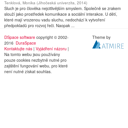
Tenklová, Monika
(
Jihočeská univerzita
,
2014
)
Sluch je pro člověka nejcitlivějším smyslem. Společně se zrakem
slouží jako prostředek komunikace a sociální interakce. U dětí,
které mají vrozenou vadu sluchu, nedochází k vytvoření
předpokladů pro rozvoj řeči. Naopak ...
DSpace software
copyright © 2002-
Theme by
2016
DuraSpace
Kontaktujte nás
|
Vyjádření názoru
|
Na tomto webu jsou používány
pouze cookies nezbytně nutné pro
zajištění fungování webu, pro které
není nutné získat souhlas.