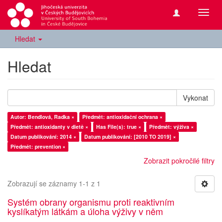
Přepn
navig
Hledat
Hledat
Vykonat
Autor: Bendlová, Radka ×
Předmět: antioxidační ochrana ×
Předmět: antioxidanty v dietě ×
Has File(s): true ×
Předmět: výživa ×
Datum publikování: 2014 ×
Datum publikování: [2010 TO 2019] ×
Předmět: prevention ×
Zobrazit pokročilé filtry
Zobrazují se záznamy 1-1 z 1
Systém obrany organismu proti reaktivním
kyslíkatým látkám a úloha výživy v něm