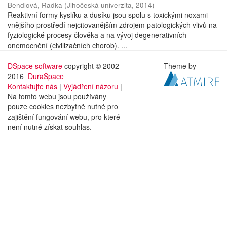
Bendlová, Radka
(
Jihočeská univerzita
,
2014
)
Reaktivní formy kyslíku a dusíku jsou spolu s toxickými noxami
vnějšího prostředí nejcitovanějším zdrojem patologických vlivů na
fyziologické procesy člověka a na vývoj degenerativních
onemocnění (civilizačních chorob). ...
DSpace software
copyright © 2002-
Theme by
2016
DuraSpace
Kontaktujte nás
|
Vyjádření názoru
|
Na tomto webu jsou používány
pouze cookies nezbytně nutné pro
zajištění fungování webu, pro které
není nutné získat souhlas.