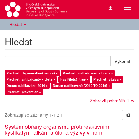
Přepn
navig
Hledat
Hledat
Vykonat
Předmět: degenerativní nemoci ×
Předmět: antioxidační ochrana ×
Předmět: antioxidanty v dietě ×
Has File(s): true ×
Předmět: výživa ×
Datum publikování: 2014 ×
Datum publikování: [2010 TO 2019] ×
Předmět: prevention ×
Zobrazit pokročilé filtry
Zobrazují se záznamy 1-1 z 1
Systém obrany organismu proti reaktivním
kyslíkatým látkám a úloha výživy v něm