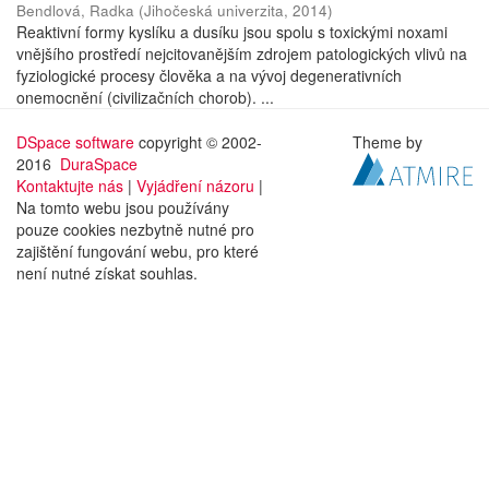
Bendlová, Radka
(
Jihočeská univerzita
,
2014
)
Reaktivní formy kyslíku a dusíku jsou spolu s toxickými noxami
vnějšího prostředí nejcitovanějším zdrojem patologických vlivů na
fyziologické procesy člověka a na vývoj degenerativních
onemocnění (civilizačních chorob). ...
DSpace software
copyright © 2002-
Theme by
2016
DuraSpace
Kontaktujte nás
|
Vyjádření názoru
|
Na tomto webu jsou používány
pouze cookies nezbytně nutné pro
zajištění fungování webu, pro které
není nutné získat souhlas.