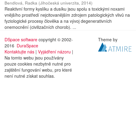
Bendlová, Radka
(
Jihočeská univerzita
,
2014
)
Reaktivní formy kyslíku a dusíku jsou spolu s toxickými noxami
vnějšího prostředí nejcitovanějším zdrojem patologických vlivů na
fyziologické procesy člověka a na vývoj degenerativních
onemocnění (civilizačních chorob). ...
DSpace software
copyright © 2002-
Theme by
2016
DuraSpace
Kontaktujte nás
|
Vyjádření názoru
|
Na tomto webu jsou používány
pouze cookies nezbytně nutné pro
zajištění fungování webu, pro které
není nutné získat souhlas.