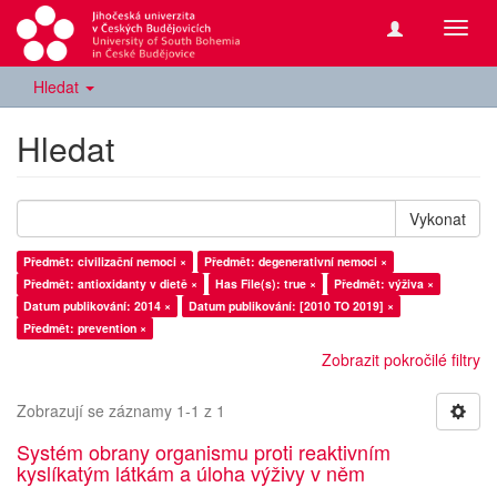
Přepn
navig
Hledat
Hledat
Vykonat
Předmět: civilizační nemoci ×
Předmět: degenerativní nemoci ×
Předmět: antioxidanty v dietě ×
Has File(s): true ×
Předmět: výživa ×
Datum publikování: 2014 ×
Datum publikování: [2010 TO 2019] ×
Předmět: prevention ×
Zobrazit pokročilé filtry
Zobrazují se záznamy 1-1 z 1
Systém obrany organismu proti reaktivním
kyslíkatým látkám a úloha výživy v něm