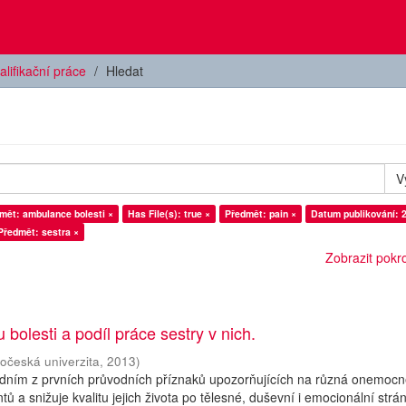
alifikační práce
Hledat
V
mět: ambulance bolesti ×
Has File(s): true ×
Předmět: pain ×
Datum publikování: 
Předmět: sestra ×
Zobrazit pokroč
 bolesti a podíl práce sestry v nich.
hočeská univerzita
,
2013
)
jedním z prvních průvodních příznaků upozorňujících na různá onemocn
ntů a snižuje kvalitu jejich života po tělesné, duševní i emocionální strá