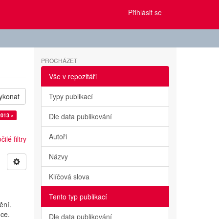
Přihlásit se
PROCHÁZET
Vše v repozitáři
ykonat
Typy publikací
2013 ×
Dle data publikování
Autoři
ilé filtry
Názvy
Klíčová slova
Tento typ publikací
ění.
nce.
Dle data publikování