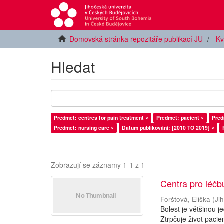
Domovská stránka repozitáře publikací JU
Kv
Hledat
Předmět: centres for pain treatment ×
Předmět: pacient ×
Před
Předmět: nursing care ×
Datum publikování: [2010 TO 2019] ×
Zobrazují se záznamy 1-1 z 1
Centra pro léčbu
Forštová, Eliška
(
Ji
Bolest je většinou 
Ztrpčuje život pacie