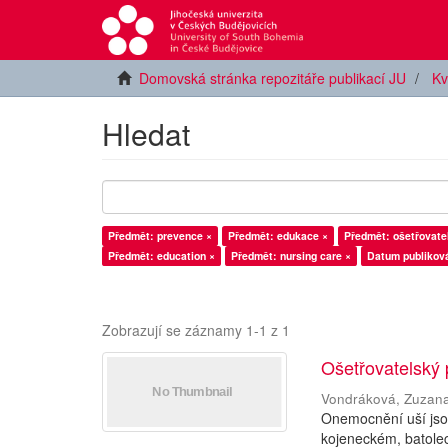
Domovská stránka repozitáře publikací JU
Kv
Hledat
Předmět: prevence ×
Předmět: edukace ×
Předmět: ošetřovate
Předmět: education ×
Předmět: nursing care ×
Datum publiková
Zobrazují se záznamy 1-1 z 1
Ošetřovatelský
Vondráková, Zuzan
Onemocnění uší jsou
kojeneckém, batolec