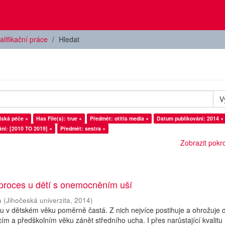
alifikační práce
Hledat
V
lská péče ×
Has File(s): true ×
Předmět: otitis media ×
Datum publikování: 2014 ×
ní: [2010 TO 2019] ×
Předmět: sestra ×
Zobrazit pokroč
 proces u dětí s onemocněním uší
a
(
Jihočeská univerzita
,
2014
)
 v dětském věku poměrně častá. Z nich nejvíce postihuje a ohrožuje d
ím a předškolním věku zánět středního ucha. I přes narůstající kvalitu