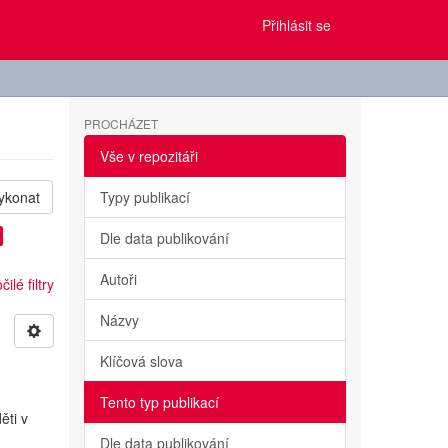
Přihlásit se
PROCHÁZET
Vše v repozitáři
ykonat
Typy publikací
Dle data publikování
Autoři
ilé filtry
Názvy
Klíčová slova
Tento typ publikací
ěti v
Dle data publikování