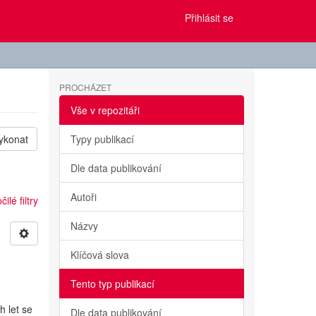
Přihlásit se
PROCHÁZET
Vše v repozitáři
ykonat
Typy publikací
Dle data publikování
Autoři
ilé filtry
Názvy
Klíčová slova
Tento typ publikací
h let se
Dle data publikování