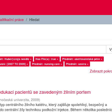
alifikační práce
Hledat
V
ět: Huber{\crq}s needle ×
Has File(s): true ×
Předmět: ošetřovatelská péče ×
vání: [2007 TO 2009] ×
Předmět: nursing care ×
Předmět: sestra ×
Zobrazit pokroč
 edukaci pacientů se zavedeným žilním portem
ihočeská univerzita
,
2009
)
í typ centrálního žilního katétru, který zajišťuje spolehlivý, bezpečný a
do centrální žíly technikou podkožní injekce. Během několika posledníc