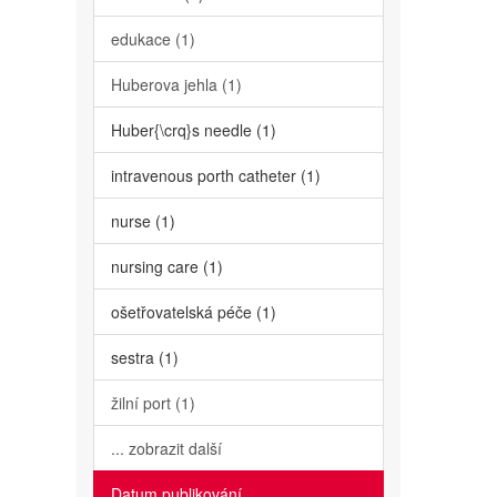
edukace (1)
Huberova jehla (1)
Huber{\crq}s needle (1)
intravenous porth catheter (1)
nurse (1)
nursing care (1)
ošetřovatelská péče (1)
sestra (1)
žilní port (1)
... zobrazit další
Datum publikování