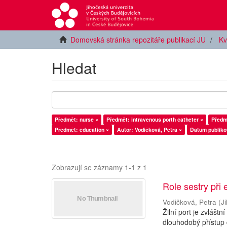
Domovská stránka repozitáře publikací JU
Kv
Hledat
Předmět: nurse ×
Předmět: intravenous porth catheter ×
Předm
Předmět: education ×
Autor: Vodičková, Petra ×
Datum publiko
Zobrazují se záznamy 1-1 z 1
Role sestry při
Vodičková, Petra
(
J
Žilní port je zvláštn
dlouhodobý přístup 