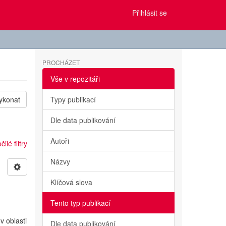
Přihlásit se
PROCHÁZET
Vše v repozitáři
ykonat
Typy publikací
Dle data publikování
Autoři
ilé filtry
Názvy
Klíčová slova
Tento typ publikací
v oblasti
Dle data publikování