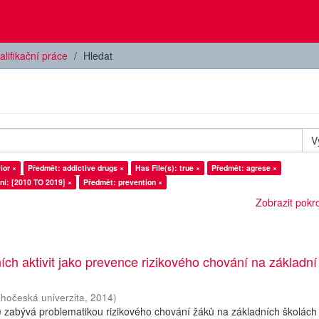
alifikační práce
Hledat
V
ior ×
Předmět: addictive drugs ×
Has File(s): true ×
Předmět: agrese ×
ní: [2010 TO 2019] ×
Předmět: prevention ×
Zobrazit pokroč
ních aktivit jako prevence rizikového chování na základní
ihočeská univerzita
,
2014
)
 zabývá problematikou rizikového chování žáků na základních školách 