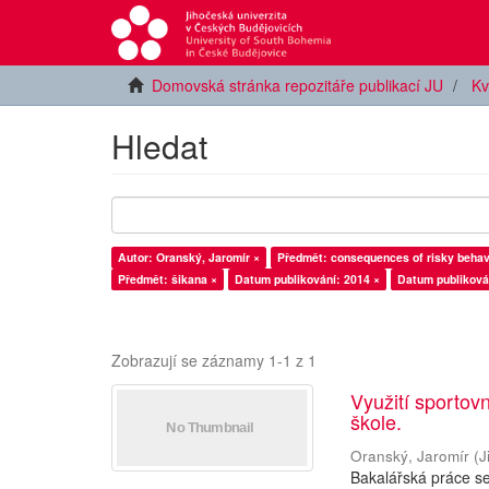
Domovská stránka repozitáře publikací JU
Kv
Hledat
Autor: Oranský, Jaromír ×
Předmět: consequences of risky behav
Předmět: šikana ×
Datum publikování: 2014 ×
Datum publiková
Zobrazují se záznamy 1-1 z 1
Využití sportov
škole.
Oranský, Jaromír
(
J
Bakalářská práce se