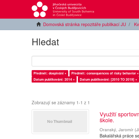
Domovská stránka repozitáře publikací JU
Kv
Hledat
Předmět: dospívání ×
Předmět: consequences of risky behavior ×
Datum publikování: 2014 ×
Datum publikování: [2010 TO 2019] ×
Zobrazují se záznamy 1-1 z 1
Využití sportov
škole.
Oranský, Jaromír
(
J
Bakalářská práce se