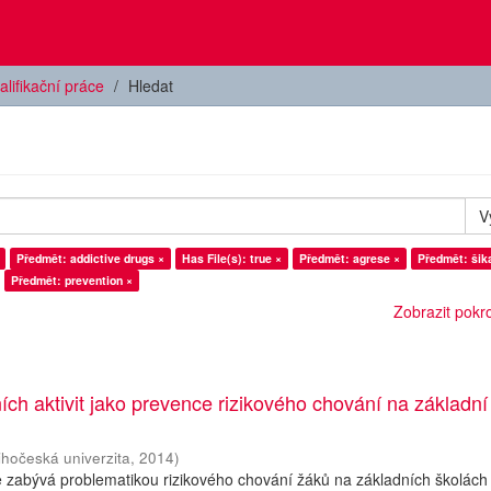
alifikační práce
Hledat
V
Předmět: addictive drugs ×
Has File(s): true ×
Předmět: agrese ×
Předmět: šik
Předmět: prevention ×
Zobrazit pokroč
ních aktivit jako prevence rizikového chování na základní
ihočeská univerzita
,
2014
)
 zabývá problematikou rizikového chování žáků na základních školách 