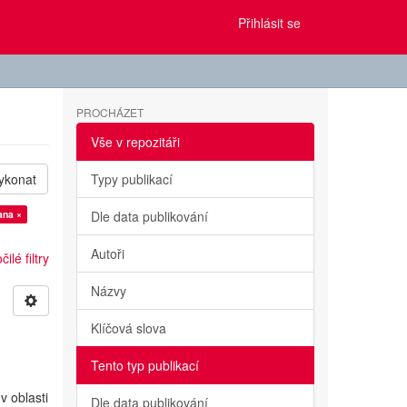
Přihlásit se
PROCHÁZET
Vše v repozitáři
ykonat
Typy publikací
ana ×
Dle data publikování
Autoři
ilé filtry
Názvy
Klíčová slova
Tento typ publikací
v oblasti
Dle data publikování