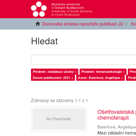
Domovská stránka repozitáře publikací JU
Kv
Hledat
Předmět: nežádoucí účinky ×
Předmět: hematoonkologie ×
Pře
Datum publikování: 2021 ×
Autor: Baierlová, Angélique ×
Předm
Zobrazují se záznamy 1-1 z 1
Ošetřovatelská
chemoterapii
Baierlová, Angéliqu
Mezi základní hemat