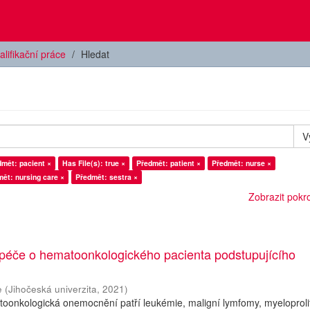
alifikační práce
Hledat
V
dmět: pacient ×
Has File(s): true ×
Předmět: patient ×
Předmět: nurse ×
ět: nursing care ×
Předmět: sestra ×
Zobrazit pokroč
 péče o hematoonkologického pacienta podstupujícího
e
(
Jihočeská univerzita
,
2021
)
oonkologická onemocnění patří leukémie, maligní lymfomy, myeloprolif