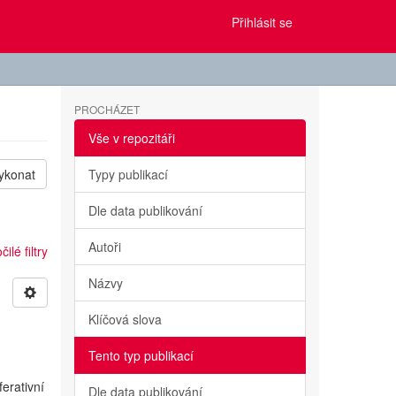
Přihlásit se
PROCHÁZET
Vše v repozitáři
ykonat
Typy publikací
Dle data publikování
Autoři
ilé filtry
Názvy
Klíčová slova
Tento typ publikací
erativní
Dle data publikování