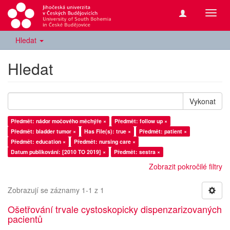
Přepn
navig
Hledat
Hledat
Vykonat
Předmět: nádor močového měchýře ×
Předmět: follow up ×
Předmět: bladder tumor ×
Has File(s): true ×
Předmět: patient ×
Předmět: education ×
Předmět: nursing care ×
Datum publikování: [2010 TO 2019] ×
Předmět: sestra ×
Zobrazit pokročilé filtry
Zobrazují se záznamy 1-1 z 1
Ošetřování trvale cystoskopicky dispenzarizovaných
pacientů