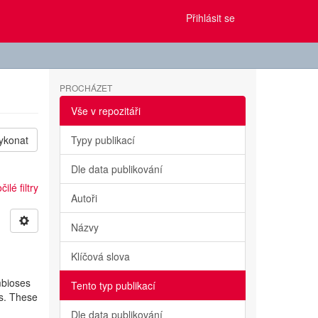
Přihlásit se
PROCHÁZET
Vše v repozitáři
ykonat
Typy publikací
Dle data publikování
ilé filtry
Autoři
Názvy
Klíčová slova
mbioses
Tento typ publikací
cs. These
Dle data publikování