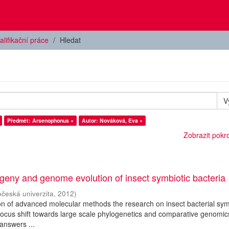
alifikační práce
Hledat
V
Předmět: Arsenophonus ×
Autor: Nováková, Eva ×
Zobrazit pokroč
geny and genome evolution of insect symbiotic bacteria
očeská univerzita
,
2012
)
ion of advanced molecular methods the research on insect bacterial sy
ocus shift towards large scale phylogenetics and comparative genomi
answers ...