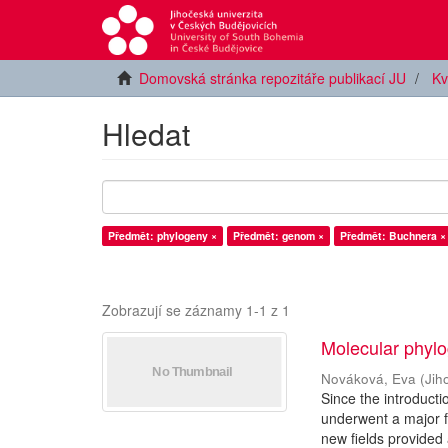
Domovská stránka repozitáře publikací JU
Kv
Hledat
Předmět: phylogeny ×
Předmět: genom ×
Předmět: Buchnera ×
Zobrazují se záznamy 1-1 z 1
Molecular phylo
Nováková, Eva
(
Jih
Since the introduct
underwent a major f
new fields provided 