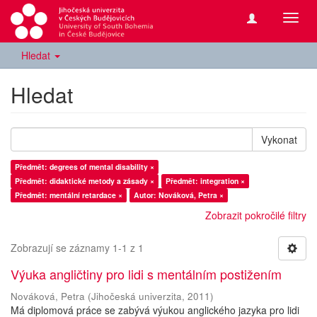
Přepn
navig
Hledat
Hledat
Vykonat
Předmět: degrees of mental disability ×
Předmět: didaktické metody a zásady ×
Předmět: integration ×
Předmět: mentální retardace ×
Autor: Nováková, Petra ×
Zobrazit pokročilé filtry
Zobrazují se záznamy 1-1 z 1
Výuka angličtiny pro lidi s mentálním postižením
Nováková, Petra
(
Jihočeská univerzita
,
2011
)
Má diplomová práce se zabývá výukou anglického jazyka pro lidi