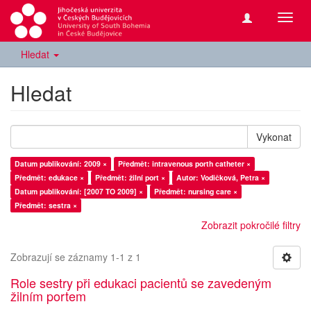
Přepn
navig
Hledat
Hledat
Vykonat
Datum publikování: 2009 ×
Předmět: intravenous porth catheter ×
Předmět: edukace ×
Předmět: žilní port ×
Autor: Vodičková, Petra ×
Datum publikování: [2007 TO 2009] ×
Předmět: nursing care ×
Předmět: sestra ×
Zobrazit pokročilé filtry
Zobrazují se záznamy 1-1 z 1
Role sestry při edukaci pacientů se zavedeným
žilním portem