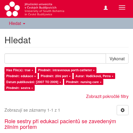
Přepn
navig
Hledat
Hledat
Vykonat
Has File(s): true ×
Předmět: intravenous porth catheter ×
Předmět: edukace ×
Předmět: žilní port ×
Autor: Vodičková, Petra ×
Datum publikování: [2007 TO 2009] ×
Předmět: nursing care ×
Předmět: sestra ×
Zobrazit pokročilé filtry
Zobrazují se záznamy 1-1 z 1
Role sestry při edukaci pacientů se zavedeným
žilním portem